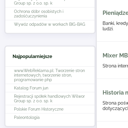
Group sp. z o.o. sp. k
Ochrona dóbr osobistych i
Pieniądze
zadośćuczynienia
Banki, kredy
Wywóz odpadów w workach BIG-BAG
ludzi.
Mixer M
Najpopularniejsze
Strona inte
www.WebReklama.pl: Tworzenie stron
internetowych, tworzenie stron,
programowanie php
Katalog Forum jun
Historia 
Rejestracji spółek handlowych Wilwor
Group sp. z o.o. sp. k
Strona pośw
dotyczącyc
Polskie Forum Historyczne
Paleontologia