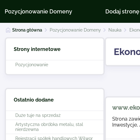
Pozycjonowanie Domeny
Dodaj stronę
Strona główna
Pozycjonowanie Domeny
Nauka
Ekon
Strony internetowe
Ekon
Pozycjonowanie
Ostatnio dodane
www.ekon
Duże tuje na sprzedaż
Strona zawi
Artystyczna obróbka metalu, stal
Inwestycje,
nierdzewna
Rejestracji spółek handlowych Wilwor