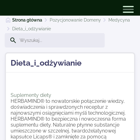
Strona główna
Pozycjonowanie Domeny
Medycyna
Dieta_i_odżywianie
Pozycjonowanie Domeny
Dieta_i_odżywianie
Dodaj stronę
Najnowsze
Suplementy diety
HERBAMIND® to nowatorskie połączenie wiedzy,
doświadczenia i sprawdzonych receptur z
Kontakt
najnowszymi osiągnięciami myśli technologicznej.
HERBAMIND® to bezpieczna i nowoczesna forma
suplementu diety. Naturalne płynne substancje
umieszczone w szczelnej, twardożelatynowej
kapsułce Licaps® i zamknięte za pomocą