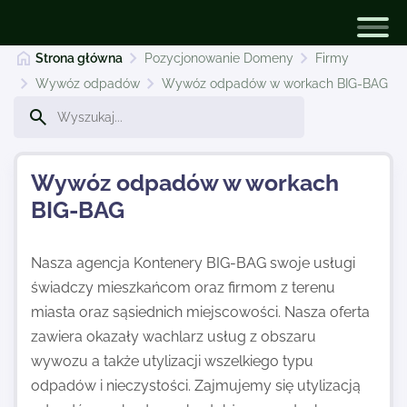
Strona główna
Pozycjonowanie Domeny
Firmy
Wywóz odpadów
Wywóz odpadów w workach BIG-BAG
Pozycjonowanie Domeny
Wywóz odpadów w workach
Dodaj stronę
BIG-BAG
Najnowsze
Nasza agencja Kontenery BIG-BAG swoje usługi
świadczy mieszkańcom oraz firmom z terenu
miasta oraz sąsiednich miejscowości. Nasza oferta
Kontakt
zawiera okazały wachlarz usług z obszaru
wywozu a także utylizacji wszelkiego typu
odpadów i nieczystości. Zajmujemy się utylizacją