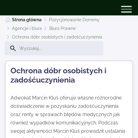
Strona główna
Pozycjonowanie Domeny
Agencje i biura
Biura Prawne
Ochrona dóbr osobistych i zadośćuczynienia
Pozycjonowanie Domeny
Dodaj stronę
Ochrona dóbr osobistych i
zadośćuczynienia
Najnowsze
Adwokat Marcin Kluś oferuje własne różnorodne
doświadczenie w pozyskaniu zadośćuczynienia
Kontakt
oraz renty w sprawach błędów medycznych jak
również wypadków komunikacyjnych. Podczas
swojej aktywności Marcin Kluś prowadził ustalania