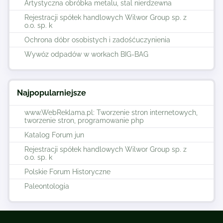
Artystyczna obróbka metalu, stal nierdzewna
Rejestracji spółek handlowych Wilwor Group sp. z
o.o. sp. k
Ochrona dóbr osobistych i zadośćuczynienia
Wywóz odpadów w workach BIG-BAG
Najpopularniejsze
www.WebReklama.pl: Tworzenie stron internetowych,
tworzenie stron, programowanie php
Katalog Forum jun
Rejestracji spółek handlowych Wilwor Group sp. z
o.o. sp. k
Polskie Forum Historyczne
Paleontologia